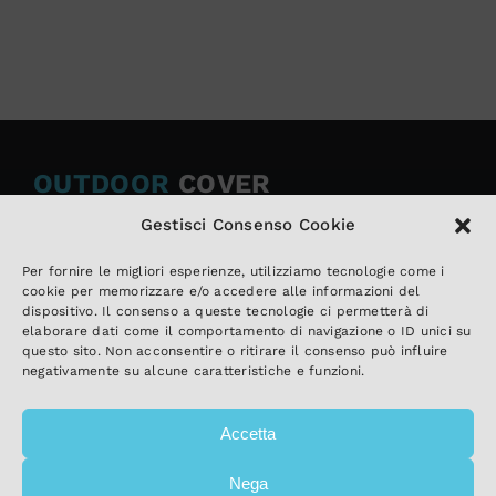
OUTDOOR
COVER
Gestisci Consenso Cookie
Sezione di La Tartaruga di Anselmi Ing. Danilo
Via Vecchia Villa 2
Per fornire le migliori esperienze, utilizziamo tecnologie come i
cookie per memorizzare e/o accedere alle informazioni del
21012 Cassano Magnago (VA)
dispositivo. Il consenso a queste tecnologie ci permetterà di
Tel e Fax: +39 0331 202 605
elaborare dati come il comportamento di navigazione o ID unici su
questo sito. Non acconsentire o ritirare il consenso può influire
info@outdoor-cover.com
negativamente su alcune caratteristiche e funzioni.
P.IVA 02197090026
Accetta
LINK UTILI
Nega