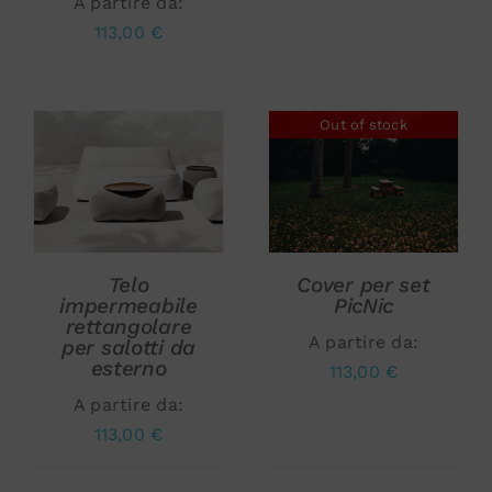
A partire da:
113,00
€
Out of stock
AGGIUNGI AL
CARRELLO
/
DETTAGLI
DETTAGLI
Telo
Cover per set
impermeabile
PicNic
rettangolare
A partire da:
per salotti da
esterno
113,00
€
A partire da:
113,00
€