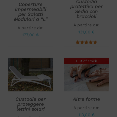
Custodia
Coperture
protettiva per
impermeabili
Sedia con
per Salotti
braccioli
Modulari a “L”
A partire da:
A partire da:
131,00
€
177,00
€
5.00
Out of stock
AGGIUNGI AL
CARRELLO
/
DETTAGLI
DETTAGLI
Custodie per
Altre forme
proteggere
A partire da:
lettini solari
113,00
€