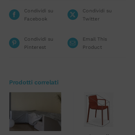
Condividi su
Condividi su
Facebook
Twitter
Condividi su
Email This
Pinterest
Product
Prodotti correlati
Valutato
AGGIUNGI AL
AGGIUNGI AL
5.00
su 5
CARRELLO
/
CARRELLO
/
DETTAGLI
DETTAGLI